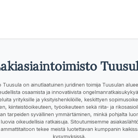
akiasiaintoimisto Tuusu
o Tuusula on ainutlaatuinen juridinen toimija Tuusulan aluee
udellista osaamista ja innovatiivista ongelmanratkaisukyk
eluita yrityksille ja yksityishenkilöille, keskittyen sopimusoi
n, kiinteistöoikeuteen, työoikeuteen sekä riita- ja rikosasi
an tarpeiden syvällinen ymmärtäminen, minkä pohjalta luomm
 luovia oikeudellisia ratkaisuja. Sitoutumisemme asiakasläht
ammattitaitoon tekee meistä luotettavan kumppanin kaikissa
kysymyksissä.