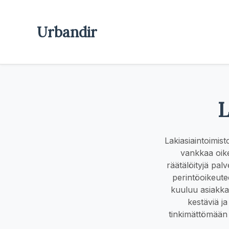
Urbandir
L
Lakiasiaintoimist
vankkaa oike
räätälöityjä palv
perintöoikeutee
kuuluu asiakka
kestäviä ja
tinkimättömään 