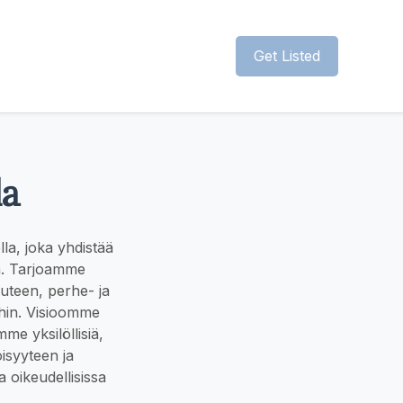
Get Listed
la
lla, joka yhdistää
yä. Tarjoamme
keuteen, perhe- ja
oihin. Visioomme
e yksilöllisiä,
öisyyteen ja
 oikeudellisissa